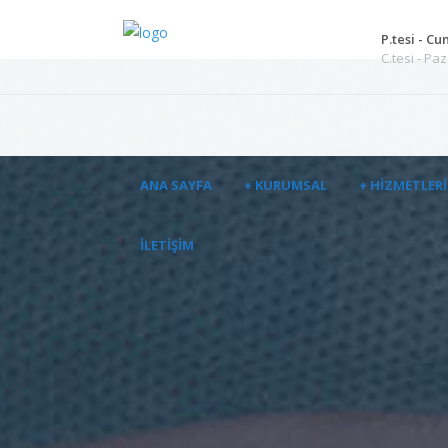
P.tesi - Cu
C.tesi - Pa
ANA SAYFA
+ KURUMSAL
+ HIZMETLER
İLETIŞIM