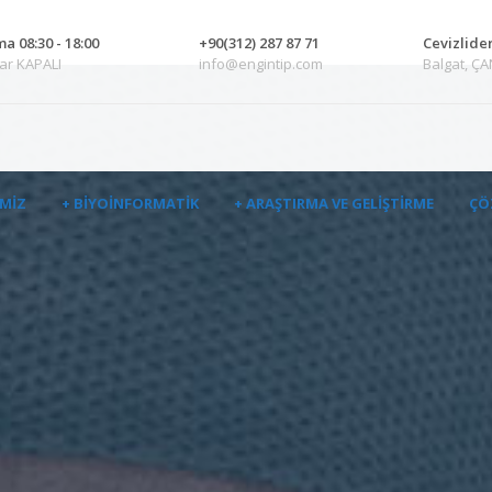
ma 08:30 - 18:00
+90(312) 287 87 71
Cevizlide
zar KAPALI
info@engintip.com
Balgat, Ç
IMIZ
+ BIYOINFORMATIK
+ ARAŞTIRMA VE GELIŞTIRME
ÇÖ