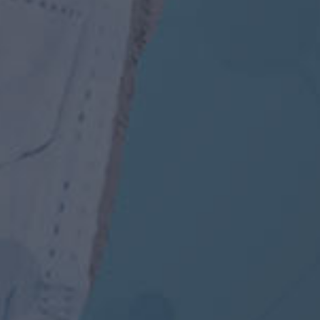
OON
l velit auctor aliquet.
 niuis sed odio sit amet