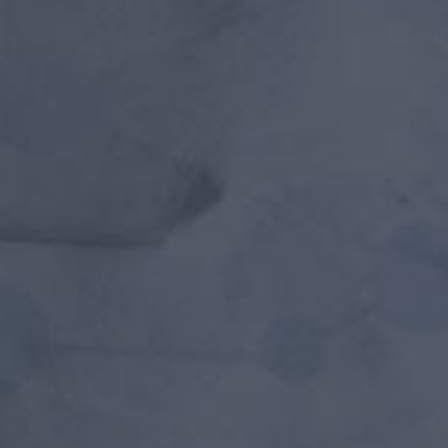
WE
Lorem ipsum dolor sit 
Aenean sollicitudin, lo