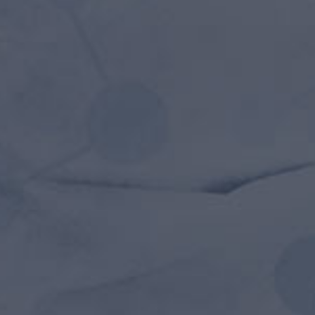
BSITE COMING S
amet, consectetuer adipiscing elit gravida nibh ve
rem quis bibendum auci elit consequat ipsutis sem
nibh.